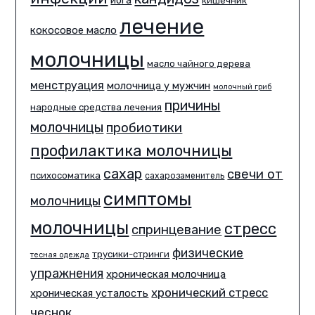
йога
кишечник
лечение
кокосовое масло
молочницы
масло чайного дерева
менструация
молочница у мужчин
молочный гриб
причины
народные средства лечения
молочницы
пробиотики
профилактика молочницы
сахар
свечи от
психосоматика
сахарозаменитель
симптомы
молочницы
молочницы
стресс
спринцевание
физические
трусики-стринги
тесная одежда
упражнения
хроническая молочница
хронический стресс
хроническая усталость
чеснок