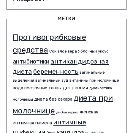
МЕТКИ
Противогрибковые
средства
Сок алоэ вера
Яблочный уксус
антикандидозная
антибиотики
диета
беременность
вагинальные
выделения
вагинальный зуд
витамины при молочнице
депрессия
вода
восточные танцы
диагностика
диета при
диета без сахара
молочницы
молочнице
женская
дисбактериоз
интимные
интимная гигиена
инфекции
кандидоз