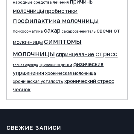
причины
народные средства лечения
молочницы
пробиотики
профилактика молочницы
сахар
свечи от
психосоматика
сахарозаменитель
симптомы
молочницы
молочницы
стресс
спринцевание
физические
трусики-стринги
тесная одежда
упражнения
хроническая молочница
хронический стресс
хроническая усталость
чеснок
СВЕЖИЕ ЗАПИСИ