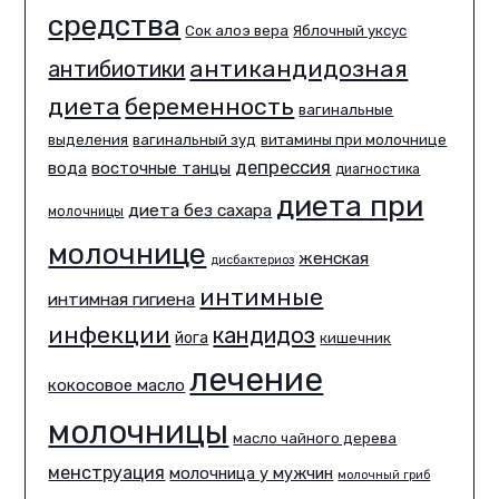
средства
Сок алоэ вера
Яблочный уксус
антикандидозная
антибиотики
диета
беременность
вагинальные
выделения
вагинальный зуд
витамины при молочнице
депрессия
вода
восточные танцы
диагностика
диета при
диета без сахара
молочницы
молочнице
женская
дисбактериоз
интимные
интимная гигиена
инфекции
кандидоз
йога
кишечник
лечение
кокосовое масло
молочницы
масло чайного дерева
менструация
молочница у мужчин
молочный гриб