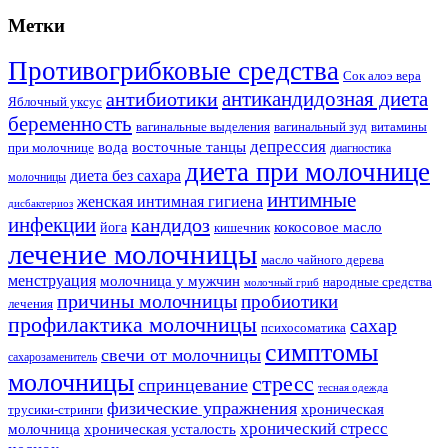
Метки
Противогрибковые средства
Сок алоэ вера
антикандидозная диета
антибиотики
Яблочный уксус
беременность
вагинальные выделения
вагинальный зуд
витамины
депрессия
вода
восточные танцы
при молочнице
диагностика
диета при молочнице
диета без сахара
молочницы
интимные
женская интимная гигиена
дисбактериоз
инфекции
кандидоз
йога
кокосовое масло
кишечник
лечение молочницы
масло чайного дерева
менструация
молочница у мужчин
народные средства
молочный гриб
причины молочницы
пробиотики
лечения
профилактика молочницы
сахар
психосоматика
симптомы
свечи от молочницы
сахарозаменитель
молочницы
стресс
спринцевание
тесная одежда
физические упражнения
хроническая
трусики-стринги
хронический стресс
молочница
хроническая усталость