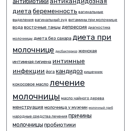
антикандидозная
антибиотики
диета
беременность
вагинальные
выделения
вагинальный зуд
витамины при молочнице
депрессия
вода
восточные танцы
диагностика
диета при
диета без сахара
молочницы
молочнице
женская
дисбактериоз
интимные
интимная гигиена
инфекции
кандидоз
йога
кишечник
лечение
кокосовое масло
молочницы
масло чайного дерева
менструация
молочница у мужчин
молочный гриб
причины
народные средства лечения
молочницы
пробиотики