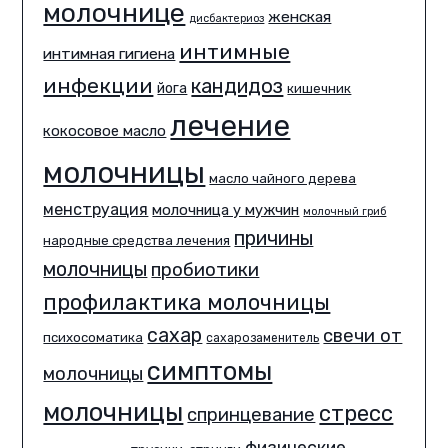
молочнице
женская
дисбактериоз
интимные
интимная гигиена
инфекции
кандидоз
йога
кишечник
лечение
кокосовое масло
молочницы
масло чайного дерева
менструация
молочница у мужчин
молочный гриб
причины
народные средства лечения
молочницы
пробиотики
профилактика молочницы
сахар
свечи от
психосоматика
сахарозаменитель
симптомы
молочницы
молочницы
стресс
спринцевание
физические