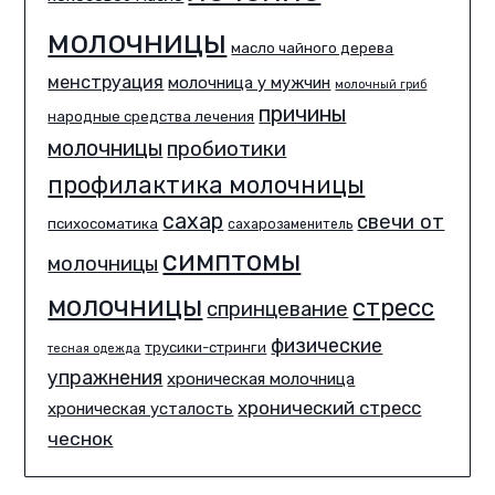
молочницы
масло чайного дерева
менструация
молочница у мужчин
молочный гриб
причины
народные средства лечения
молочницы
пробиотики
профилактика молочницы
сахар
свечи от
психосоматика
сахарозаменитель
симптомы
молочницы
молочницы
стресс
спринцевание
физические
трусики-стринги
тесная одежда
упражнения
хроническая молочница
хронический стресс
хроническая усталость
чеснок