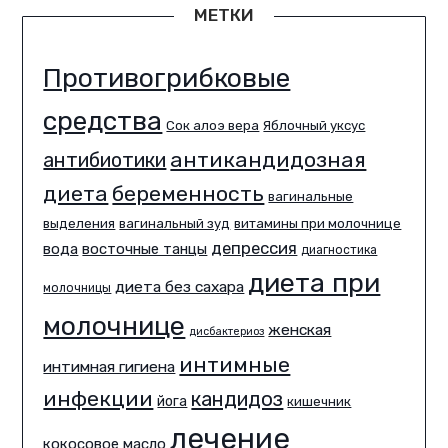
МЕТКИ
Противогрибковые
средства
Сок алоэ вера
Яблочный уксус
антикандидозная
антибиотики
диета
беременность
вагинальные
выделения
вагинальный зуд
витамины при молочнице
депрессия
вода
восточные танцы
диагностика
диета при
диета без сахара
молочницы
молочнице
женская
дисбактериоз
интимные
интимная гигиена
инфекции
кандидоз
йога
кишечник
лечение
кокосовое масло