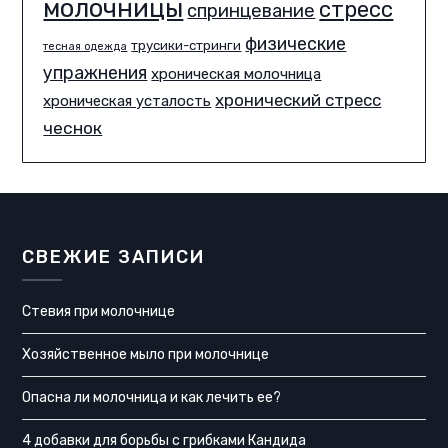
молочницы
стресс
спринцевание
физические
трусики-стринги
тесная одежда
упражнения
хроническая молочница
хронический стресс
хроническая усталость
чеснок
СВЕЖИЕ ЗАПИСИ
Стевия при молочнице
Хозяйственное мыло при молочнице
Опасна ли молочница и как лечить ее?
4 добавки для борьбы с грибками Кандида