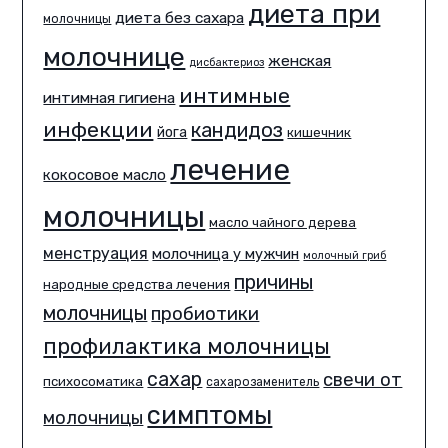
диета при
диета без сахара
молочницы
молочнице
женская
дисбактериоз
интимные
интимная гигиена
инфекции
кандидоз
йога
кишечник
лечение
кокосовое масло
молочницы
масло чайного дерева
менструация
молочница у мужчин
молочный гриб
причины
народные средства лечения
молочницы
пробиотики
профилактика молочницы
сахар
свечи от
психосоматика
сахарозаменитель
симптомы
молочницы