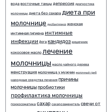
депрессия
вода
восточные танцы
диагностика
диета при
диета без сахара
молочницы
молочнице
женская
дисбактериоз
интимные
интимная гигиена
инфекции
кандидоз
йога
кишечник
лечение
кокосовое масло
молочницы
масло чайного дерева
менструация
молочница у мужчин
молочный гриб
причины
народные средства лечения
молочницы
пробиотики
профилактика молочницы
сахар
свечи от
психосоматика
сахарозаменитель