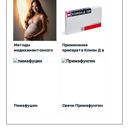
Методы
Применение
медикаментозного
препарата Клион Д в
лечения молочницы
лечении молочницы
при беременности
и воспалительных
женских
заболеваний
Пимафуцин
Свечи Примафунгин