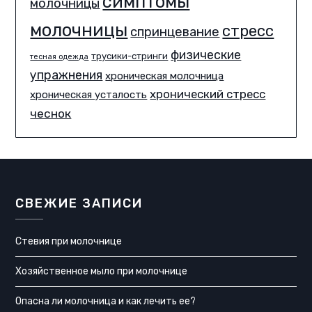
симптомы
молочницы
молочницы
стресс
спринцевание
физические
трусики-стринги
тесная одежда
упражнения
хроническая молочница
хронический стресс
хроническая усталость
чеснок
СВЕЖИЕ ЗАПИСИ
Стевия при молочнице
Хозяйственное мыло при молочнице
Опасна ли молочница и как лечить ее?