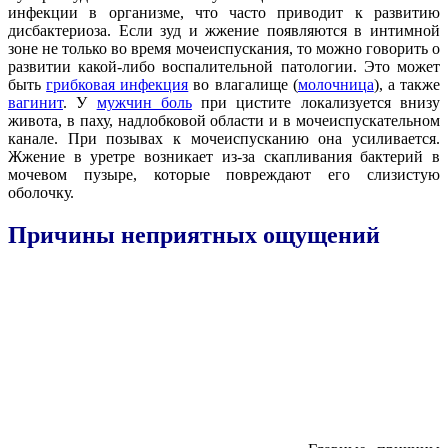
инфекции в организме, что часто приводит к развитию
дисбактериоза. Если зуд и жжение появляются в интимной
зоне не только во время мочеиспускания, то можно говорить о
развитии какой-либо воспалительной патологии. Это может
быть
грибковая инфекция
во влагалище (
молочница
), а также
вагинит
. У
мужчин боль
при цистите локализуется внизу
живота, в паху, надлобковой области и в мочеиспускательном
канале. При позывах к мочеиспусканию она усиливается.
Жжение в уретре возникает из-за скапливания бактерий в
мочевом пузыре, которые повреждают его слизистую
оболочку.
Причины неприятных ощущений