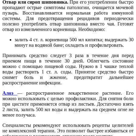
Отвар или сироп шиповника.
При его употреблении быстро
пропадают острые симптомы патологии, очищается мочевой
пузырь. Восстанавливается нормальная работа иммунной
системы. Для предотвращения рецидивов периодически
полезно употреблять отвар шиповника вместо чая. Готовят
отвар из измельченного корневища. Необходимо:
залить 4 ст. л. корневища 500 мл кипятка; выдержать 30
минут на водяной бане; охладить и профильтровать.
Принимать средство следует 3 раза в течение дня перед
приемом пищи в течение 30 дней. Облегчить состояние
можно с помощью пищевой соды. Нужно в 1 чашке теплой
воды растворить 1 ст. л. соды. Принятое средство быстро
снимет боль и жжение, предотвратит дальнейшее
распространение инфекции.
Алоэ
— распространенное лекарственное растение. Его
можно использовать с целью профилактики. Для снятия боли
при цистите применяется отвар из листьев. Достаточно взять
2 листа, залить 500 мл воды и выдержать на среднем огне не
менее получаса.
Специалисты рекомендуют использовать рецепты целителей
не комплексной терапии. Это позволит быстрее избавиться от