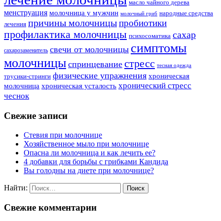
масло чайного дерева
менструация
молочница у мужчин
народные средства
молочный гриб
причины молочницы
пробиотики
лечения
профилактика молочницы
сахар
психосоматика
симптомы
свечи от молочницы
сахарозаменитель
молочницы
стресс
спринцевание
тесная одежда
физические упражнения
хроническая
трусики-стринги
хронический стресс
молочница
хроническая усталость
чеснок
Свежие записи
Стевия при молочнице
Хозяйственное мыло при молочнице
Опасна ли молочница и как лечить ее?
4 добавки для борьбы с грибками Кандида
Вы голодны на диете при молочнице?
Найти:
Свежие комментарии