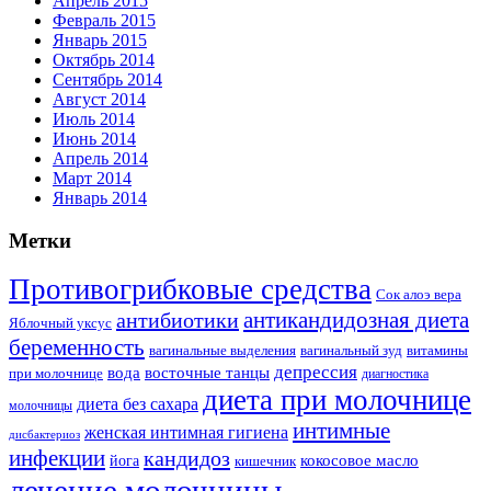
Апрель 2015
Февраль 2015
Январь 2015
Октябрь 2014
Сентябрь 2014
Август 2014
Июль 2014
Июнь 2014
Апрель 2014
Март 2014
Январь 2014
Метки
Противогрибковые средства
Сок алоэ вера
антикандидозная диета
антибиотики
Яблочный уксус
беременность
вагинальные выделения
вагинальный зуд
витамины
депрессия
вода
восточные танцы
при молочнице
диагностика
диета при молочнице
диета без сахара
молочницы
интимные
женская интимная гигиена
дисбактериоз
инфекции
кандидоз
йога
кокосовое масло
кишечник
лечение молочницы