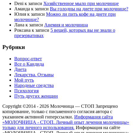
Deni
к записи
Хозяйственное мыло при молочнице
Аманда
к записи
Вы голодны на диете при молочнице?
Юлия
к записи
Можно ли пить кофе на диете при
молочнице?
Лана
к записи
Анемия и молочница
Роксана
к записи
5 вещей, которых вы не знали о
презервативах
Рубрики
Вопрос-ответ
Все о Кандида
Диета
Лекарства. Отзывы
Мой путь
Народные средства
Психология
Путь других женщин
Copyright ©2014 - 2026 Молочница — СТОП
Запрещено
копирование, только с письменного согласия автора с
указанием активной гиперссылки.
Информация сайта
«МОЛОЧНИЦА - СТОП. Личный опыт лечения молочницы»
только для личного использования.
Информация на сайте
«МОЛОЧНИЦА - СТОП. Личный опыт лечения молочницы»