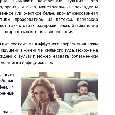
орые вызывают контактный вульвит -это
одоранты и мыло, менструальные прокладки и
твенное или жесткое белье, ароматизированная
тивы, презервативы из латекса, всяческие
жет также стать раздражителем. Загрязнение
ровоцировать симптомы заболевания.
львит состоит из диффузного покраснения кожи
м ощущений жжения и сильного зуда. Похоже на
ождению вульвит можно назвать болезненной
рые иногда инфицированы.
следует
обными
екция
,
рейный
льные