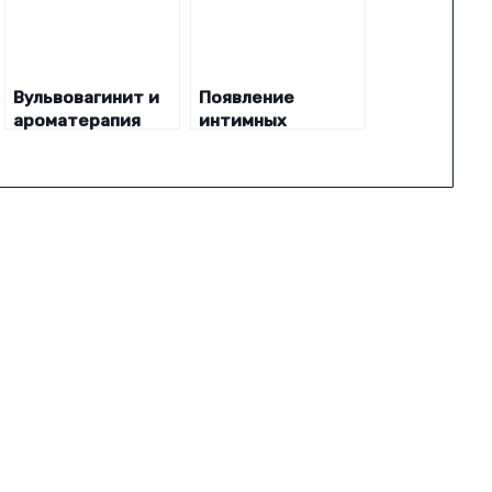
Вульвовагинит и
Появление
ароматерапия
интимных
инфекций –
причины и
последствия