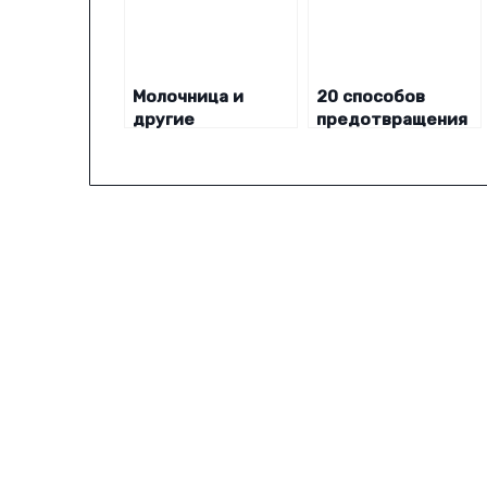
Молочница и
20 способов
другие
предотвращения
вагинальные
вагинальной
инфекции
инфекции и
необычных
выделений