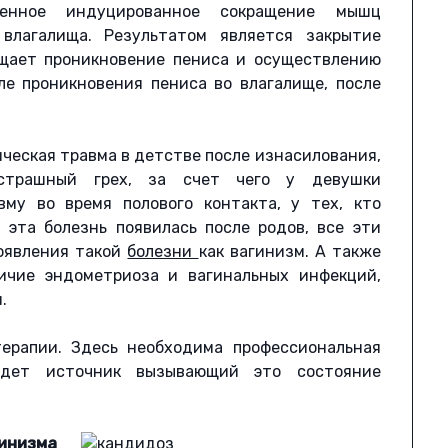
генное индуцированное сокращение мышц
лагалища. Результатом является закрытие
ащает проникновение пениса и осуществлению
ле проникновения пениса во влагалище, после
ческая травма в детстве после изнасилования,
страшный грех, за счет чего у девушки
вму во время полового контакта, у тех, кто
 эта болезнь появилась после родов, все эти
оявления такой
болезни
как вагинизм. А также
личие эндометриоза и вагинальных инфекций,
.
ерапии. Здесь необходима профессиональная
йдет источник вызывающий это состояние
инизма