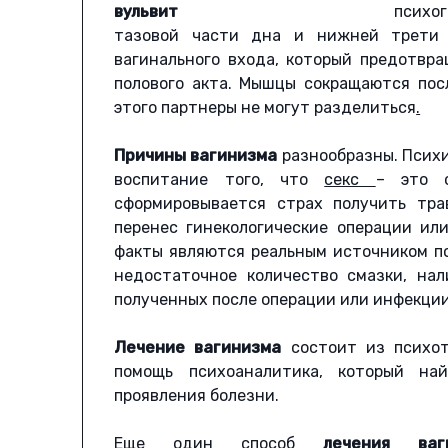
психо
тазовой части дна и нижней трети в
вагинального входа, который предотвр
полового акта. Мышцы сокращаются пос
этого партнеры не могут разделиться
.
Причины вагинизма
разнообразны. Психи
воспитание того, что
секс
– это 
сформировывается страх получить тра
перенес гинекологические операции или
факты являются реальным источником п
недостаточное количество смазки, на
полученных после операции или инфекции
Лечение вагинизма
состоит из психот
помощь психоаналитика, который на
проявления болезни.
Еще один способ
лечения ваг