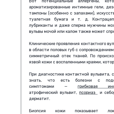
Вот потенциальные аллергены, кот
ароматизированные интимные гели, дез
тампоны (особенно с запахами), искусс
туалетная бумага и т. д. Контрацеп
лубриканты и даже сперма мужчины мо
вульвы мочой или калом также может сп
Клинические проявления контактного ву
в области половых губ с сопровождение
симметричный отек тканей. По происх
язвой кожи с воспаленными краями, кото
При диагностике контактной вульвита, 
знать, что есть болезни с под
симптомами —
грибковая инф
атрофический вульвит,
псориаз
и себо
дерматит.
Биопсия кожи показывает лока