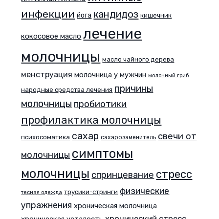
инфекции
кандидоз
йога
кишечник
лечение
кокосовое масло
молочницы
масло чайного дерева
менструация
молочница у мужчин
молочный гриб
причины
народные средства лечения
молочницы
пробиотики
профилактика молочницы
сахар
свечи от
психосоматика
сахарозаменитель
симптомы
молочницы
молочницы
стресс
спринцевание
физические
трусики-стринги
тесная одежда
упражнения
хроническая молочница
хронический стресс
хроническая усталость