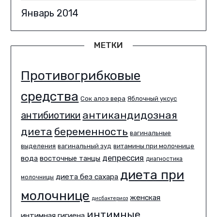
Январь 2014
МЕТКИ
Противогрибковые
средства
Сок алоэ вера
Яблочный уксус
антикандидозная
антибиотики
диета
беременность
вагинальные
выделения
вагинальный зуд
витамины при молочнице
депрессия
вода
восточные танцы
диагностика
диета при
диета без сахара
молочницы
молочнице
женская
дисбактериоз
интимные
интимная гигиена