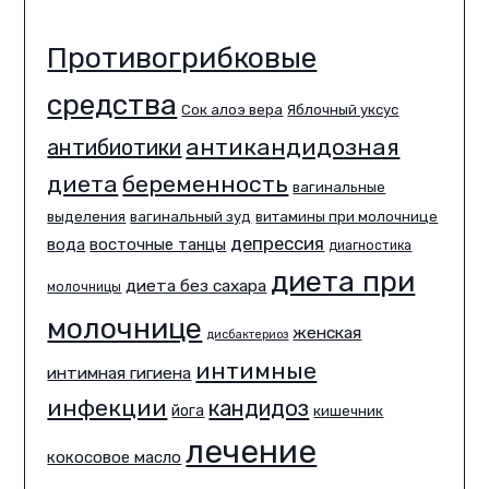
Противогрибковые
средства
Сок алоэ вера
Яблочный уксус
антикандидозная
антибиотики
диета
беременность
вагинальные
выделения
вагинальный зуд
витамины при молочнице
депрессия
вода
восточные танцы
диагностика
диета при
диета без сахара
молочницы
молочнице
женская
дисбактериоз
интимные
интимная гигиена
инфекции
кандидоз
йога
кишечник
лечение
кокосовое масло