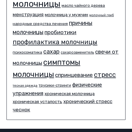
молочницы
масло чайного дерева
менструация
молочница у мужчин
молочный гриб
причины
народные средства лечения
молочницы
пробиотики
профилактика молочницы
сахар
свечи от
психосоматика
сахарозаменитель
симптомы
молочницы
молочницы
стресс
спринцевание
физические
трусики-стринги
тесная одежда
упражнения
хроническая молочница
хронический стресс
хроническая усталость
чеснок