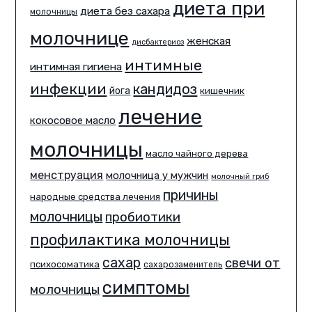
диета при
диета без сахара
молочницы
молочнице
женская
дисбактериоз
интимные
интимная гигиена
инфекции
кандидоз
йога
кишечник
лечение
кокосовое масло
молочницы
масло чайного дерева
менструация
молочница у мужчин
молочный гриб
причины
народные средства лечения
молочницы
пробиотики
профилактика молочницы
сахар
свечи от
психосоматика
сахарозаменитель
симптомы
молочницы