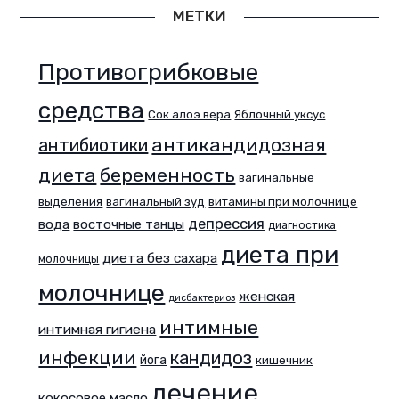
МЕТКИ
Противогрибковые
средства
Сок алоэ вера
Яблочный уксус
антикандидозная
антибиотики
диета
беременность
вагинальные
выделения
вагинальный зуд
витамины при молочнице
депрессия
вода
восточные танцы
диагностика
диета при
диета без сахара
молочницы
молочнице
женская
дисбактериоз
интимные
интимная гигиена
инфекции
кандидоз
йога
кишечник
лечение
кокосовое масло