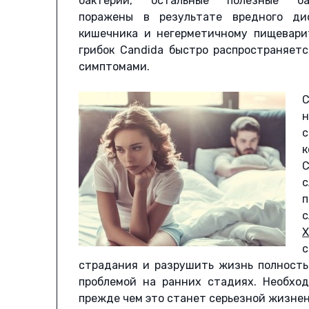
бактерии, остальные полезные ба
поражены в результате вредного ди
кишечника и негерметичному пищеварит
грибок Candida быстро распространяет
симптомами.
С
н
к
C
страдания и разрушить жизнь полность
проблемой на ранних стадиях. Необхо
прежде чем это станет серьезной жизне