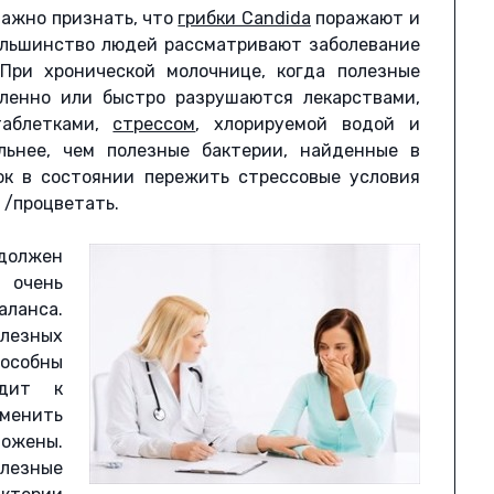
ажно признать, что
грибки Candida
поражают и
ольшинство людей рассматривают заболевание
 При хронической молочнице, когда полезные
дленно или быстро разрушаются лекарствами,
таблетками,
стрессом
, хлорируемой водой и
льнее, чем полезные бактерии, найденные в
ок в состоянии пережить стрессовые условия
 /процветать.
 должен
 очень
аланса.
лезных
особны
одит к
менить
тожены.
олезные