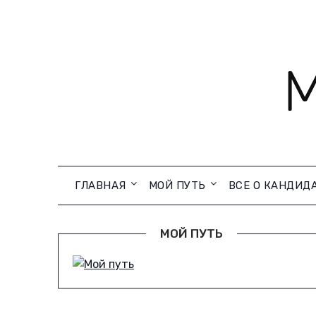
Skip
to
content
ГЛАВНАЯ
МОЙ ПУТЬ
ВСЕ О КАНДИД
МОЙ ПУТЬ