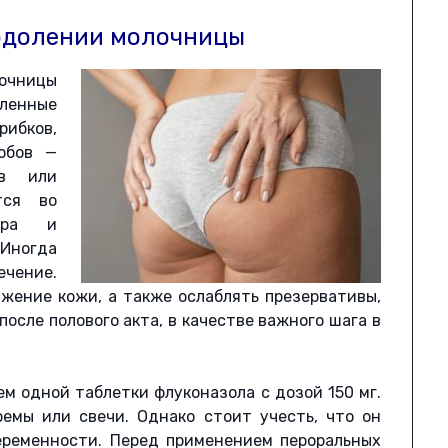
одолении молочницы
чницы
вленные
ибков,
обов —
ов или
тся во
ора и
 Иногда
чение.
жение кожи, а также ослаблять презервативы,
осле полового акта, в качестве важного шага в
м одной таблетки флуконазола с дозой 150 мг.
ремы или свечи. Однако стоит учесть, что он
еременности. Перед применением пероральных