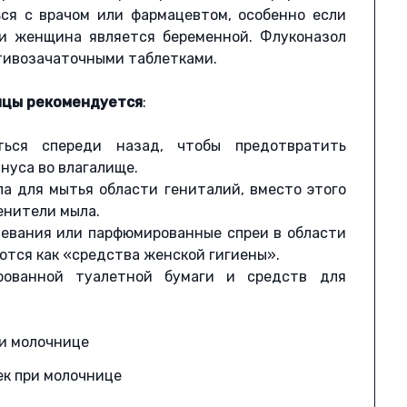
ься с врачом или фармацевтом, особенно если
ли женщина является беременной. Флуконазол
отивозачаточными таблетками.
ицы рекомендуется
:
ться спереди назад, чтобы предотвратить
ануса во влагалище.
ла для мытья области гениталий, вместо этого
енители мыла.
цевания или парфюмированные спреи в области
ются как «средства женской гигиены».
ированной туалетной бумаги и средств для
ек при молочнице