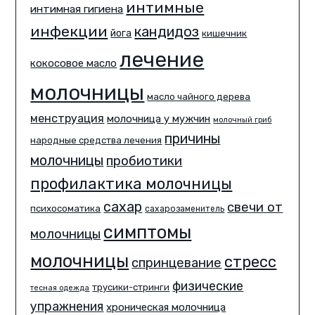
интимные
интимная гигиена
инфекции
кандидоз
йога
кишечник
лечение
кокосовое масло
молочницы
масло чайного дерева
менструация
молочница у мужчин
молочный гриб
причины
народные средства лечения
молочницы
пробиотики
профилактика молочницы
сахар
свечи от
психосоматика
сахарозаменитель
симптомы
молочницы
молочницы
стресс
спринцевание
физические
трусики-стринги
тесная одежда
упражнения
хроническая молочница