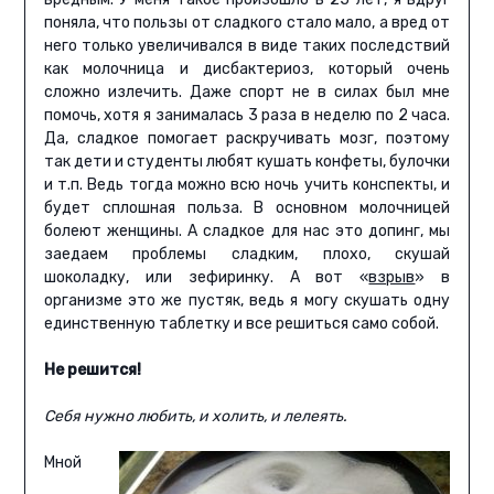
поняла, что пользы от сладкого стало мало, а вред от
него только увеличивался в виде таких последствий
как молочница и дисбактериоз, который очень
сложно излечить. Даже спорт не в силах был мне
помочь, хотя я занималась 3 раза в неделю по 2 часа.
Да, сладкое помогает раскручивать мозг, поэтому
так дети и студенты любят кушать конфеты, булочки
и т.п. Ведь тогда можно всю ночь учить конспекты, и
будет сплошная польза. В основном молочницей
болеют женщины. А сладкое для нас это допинг, мы
заедаем проблемы сладким, плохо, скушай
шоколадку, или зефиринку. А вот «
взрыв
» в
организме это же пустяк, ведь я могу скушать одну
единственную таблетку и все решиться само собой.
Не решится!
Себя нужно любить, и холить, и лелеять.
Мной