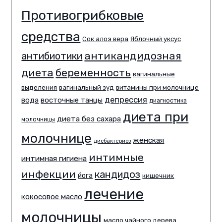
Противогрибковые
средства
Сок алоэ вера
Яблочный уксус
антикандидозная
антибиотики
диета
беременность
вагинальные
выделения
вагинальный зуд
витамины при молочнице
депрессия
вода
восточные танцы
диагностика
диета при
диета без сахара
молочницы
молочнице
женская
дисбактериоз
интимные
интимная гигиена
инфекции
кандидоз
йога
кишечник
лечение
кокосовое масло
молочницы
масло чайного дерева