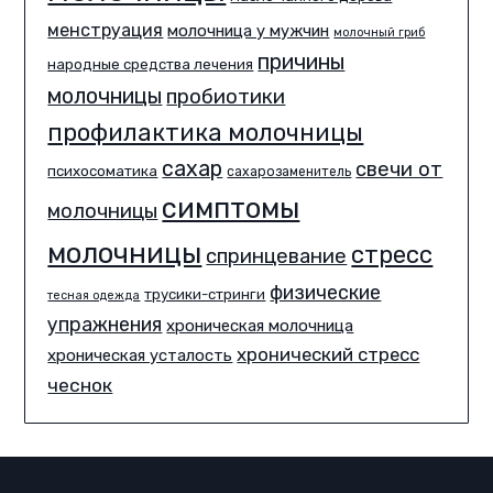
менструация
молочница у мужчин
молочный гриб
причины
народные средства лечения
молочницы
пробиотики
профилактика молочницы
сахар
свечи от
психосоматика
сахарозаменитель
симптомы
молочницы
молочницы
стресс
спринцевание
физические
трусики-стринги
тесная одежда
упражнения
хроническая молочница
хронический стресс
хроническая усталость
чеснок