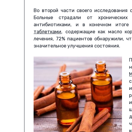
Во второй части своего исследования 
Больные страдали от хронических
антибиотиками, и в конечном итоге
таблетками
, содержащие как масло ко
лечения, 72% пациентов обнаружили, ч
значительное улучшения состояния.
П
М
и
ш
д
ч
к