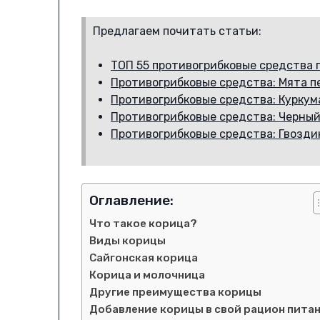
Предлагаем почитать статьи:
ТОП 55 противогрибковые средства 
Противогрибковые средства: Мята п
Противогрибковые средства: Куркум
Противогрибковые средства: Черный 
Противогрибковые средства: Гвозди
Оглавление:
Что такое корица?
Виды корицы
Сайгонская корица
Корица и молочница
Другие преимущества корицы
Добавление корицы в свой рацион пита