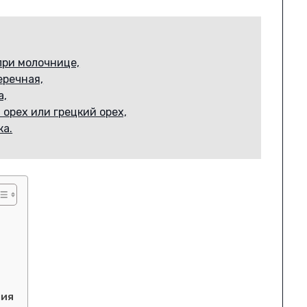
при молочнице,
еречная,
а,
орех или грецкий орех,
ка.
ния