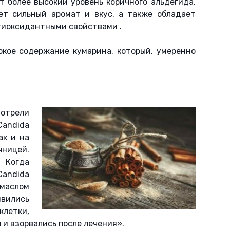
т более высокий уровень коричного альдегида,
ет сильный аромат и вкус, а также обладает
тиоксидантными свойствами .
окое содержание кумарина, который, умеренно
мотрели
Candida
ак и на
ицей.
 Когда
Candida
маслом
вились
клетки,
 и взорвались после лечения».