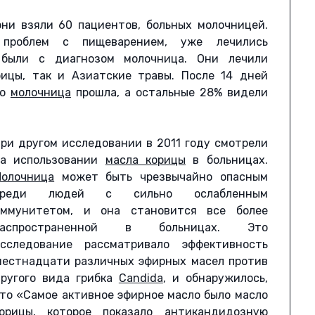
они взяли 60 пациентов, больных молочницей.
 проблем с пищеварением, уже лечились
 были с диагнозом молочница. Они лечили
рицы, так и Азиатские травы. После 14 дней
то
молочница
прошла, а остальные 28% видели
ри другом исследовании в 2011 году смотрели
на использовании
масла корицы
в больницах.
олочница
может быть чрезвычайно опасным
среди людей с сильно ослабленным
иммунитетом, и она становится все более
распространенной в больницах. Это
сследование рассматривало эффективность
естнадцати различных эфирных масел против
ругого вида грибка
Candida
, и обнаружилось,
то «Самое активное эфирное масло было масло
орицы, которое показало антикандидозную