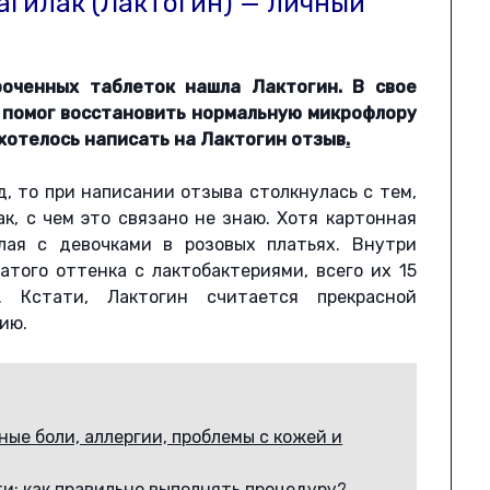
агилак (Лактогин) — личный
оченных таблеток нашла Лактогин. В свое
о помог восстановить нормальную микрофлору
ахотелось написать на Лактогин отзыв
.
д, то при написании отзыва столкнулась с тем,
к, с чем это связано не знаю. Хотя картонная
елая с девочками в розовых платьях. Внутри
атого оттенка с лактобактериями, всего их 15
. Кстати, Лактогин считается прекрасной
ию.
ые боли, аллергии, проблемы с кожей и
и: как правильно выполнять процедуру?