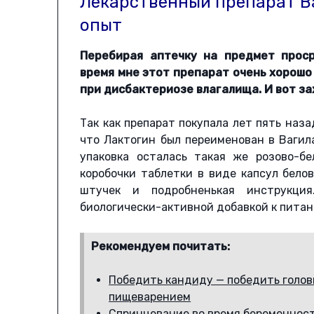
Лекарственный препарат В
опыт
Перебирая аптечку на предмет проср
время мне этот препарат очень хорош
при дисбактериозе влагалища. И вот з
Так как препарат покупала лет пять наза
что Лактогин был переименован в Вагила
упаковка осталась такая же розово-б
коробочки таблетки в виде капсул белов
штучек и подробненькая инструкция
биологически-активной добавкой к питан
Рекомендуем почитать:
Победить кандиду — победить головн
пищеварением
Спринцевание во время беременност