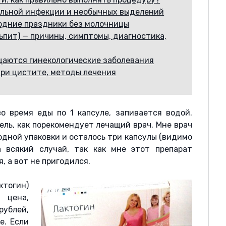
альной инфекции и необычных выделений
годние праздники без молочницы
ьпит) — причины, симптомы, диагностика,
щаются гинекологические заболевания
ри цистите, методы лечения
о время еды по 1 капсуле, запивается водой.
ель, как порекомендует лечащий врач. Мне врач
 одной упаковки и осталось три капсулы (видимо
а всякий случай, так как мне этот препарат
, а вот не пригодился.
ктогин)
 цена,
рублей,
е. Если